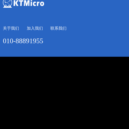
关于我们
加入我们
联系我们
010-88891955
地址：北京市海淀区四季慧谷国家网络安全产业园76号楼
传真：010-88891977
邮箱: sales@ktmicro.com
Copyright © 2021 版权所有：昆腾微电子股份有限公司
京ICP备
10019162号-3