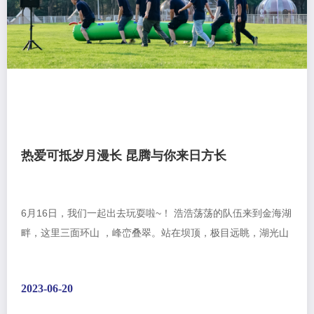
热爱可抵岁月漫长 昆腾与你来日方长
6月16日，我们一起出去玩耍啦~！ 浩浩荡荡的队伍来到金海湖
畔，这里三面环山 ，峰峦叠翠。站在坝顶，极目远眺，湖光山
色尽收眼底，大家纷纷感叹大自然的鬼斧神工，领略祖国山河
的壮丽殊圣。无论是湖边的“毛毛虫大比拼”，团结协力的“同心
2023-06-20
鼓竞赛”，还是草地足球的较量厮杀，每个人都一改工作中的严
肃认真，撒...