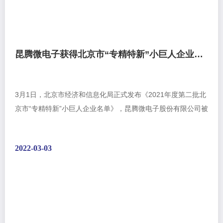
昆腾微电子获得北京市“专精特新”小巨人企业称号
3月1日，北京市经济和信息化局正式发布《2021年度第二批北
京市“专精特新”小巨人企业名单》，昆腾微电子股份有限公司被
认定为北京市“专精特新”小巨人企业。专精特新“小巨人”企业是
专精特新企业中的佼佼者,是专注于细分市场,创新能力强,市场
2022-03-03
占有率高,掌握关键核心技术，质量效益优的排头兵企业。昆腾
微电子成立为于2006...